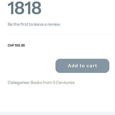
1818
Be the first to leave a review.
CHF
100.00
Add to cart
ALMANACH
1818
Categories:
Books from 5 Centuries
quantity