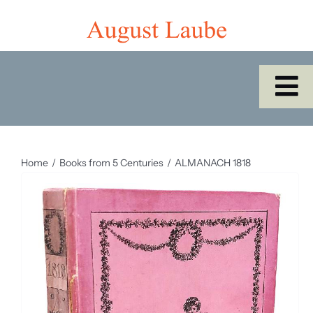
Skip
to
content
To
Na
Home
Home
Books from 5 Centuries
ALMANACH 1818
Shop
Catalogues/Cabinet of the Month
About Us
SEARCH