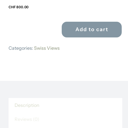
CHF
800.00
Add to cart
MATTHÄUS
MERIAN
Categories:
Swiss Views
quantity
Description
Reviews (0)