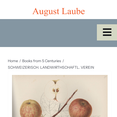
Skip
to
content
To
Na
Home
Home
Books from 5 Centuries
Shop
SCHWEIZERISCH. LANDWIRTHSCHAFTL. VEREIN
Catalogues/Cabinet of the Month
About Us
SEARCH