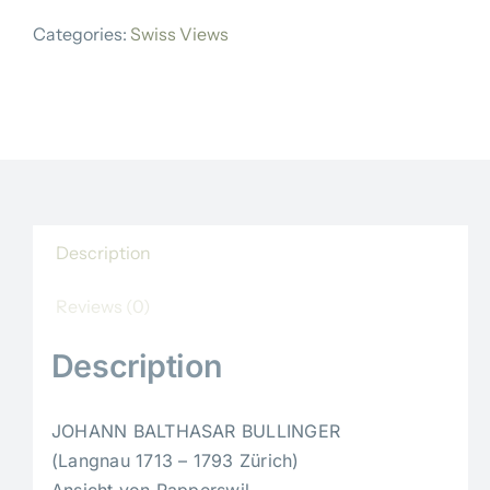
BALTHASAR
Categories:
Swiss Views
BULLINGER
quantity
Description
Reviews (0)
Description
JOHANN BALTHASAR BULLINGER
(Langnau 1713 – 1793 Zürich)