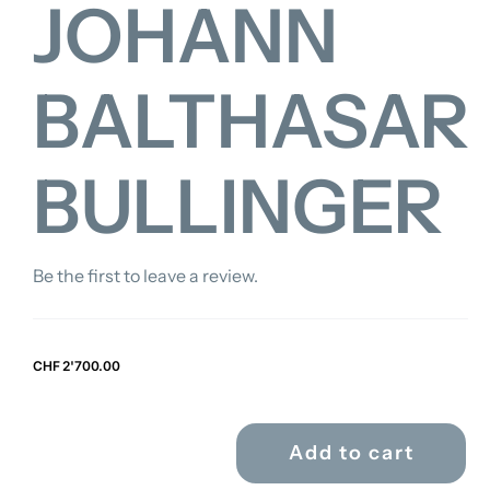
JOHANN
FOR:
BALTHASAR
BULLINGER
Be the first to leave a review.
CHF
2'700.00
Add to cart
JOHANN